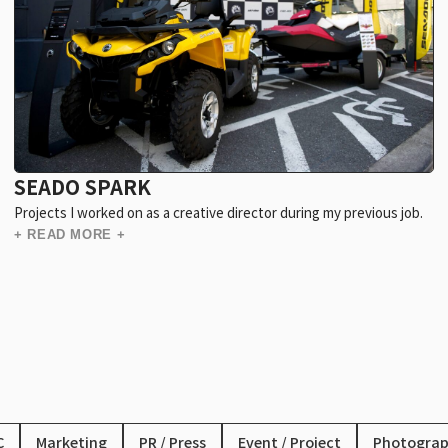
SEADO SPARK
Projects I worked on as a creative director during my previous job.
+ READ MORE +
C
Marketing
PR / Press
Event / Project
Photogra