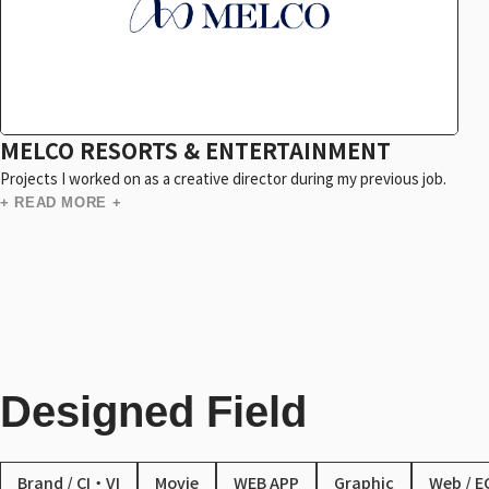
MELCO RESORTS & ENTERTAINMENT
Projects I worked on as a creative director during my previous job.
+ READ MORE +
Designed Field
Brand / CI・VI
Movie
WEB APP
Graphic
Web / E