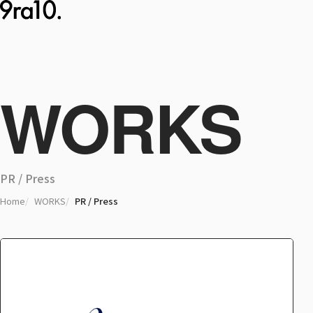
WORKS
PR / Press
Home
WORKS
PR / Press