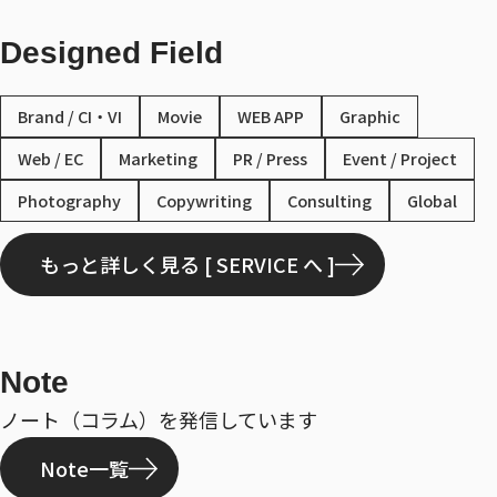
Designed Field
Brand / CI・VI
Movie
WEB APP
Graphic
Web / EC
Marketing
PR / Press
Event / Project
Photography
Copywriting
Consulting
Global
もっと詳しく見る [ SERVICE へ ]
Note
ノート（コラム）を発信しています
Note一覧