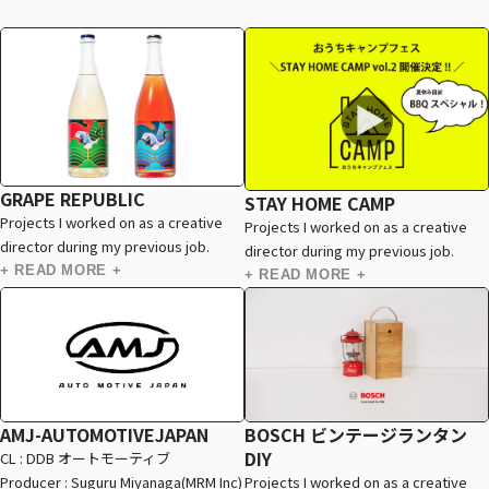
GRAPE REPUBLIC
STAY HOME CAMP
Projects I worked on as a creative
Projects I worked on as a creative
director during my previous job.
director during my previous job.
+ READ MORE +
+ READ MORE +
AMJ-AUTOMOTIVEJAPAN
BOSCH ビンテージランタン
DIY
CL : DDB オートモーティブ
Producer : Suguru Miyanaga(MRM Inc)
Projects I worked on as a creative