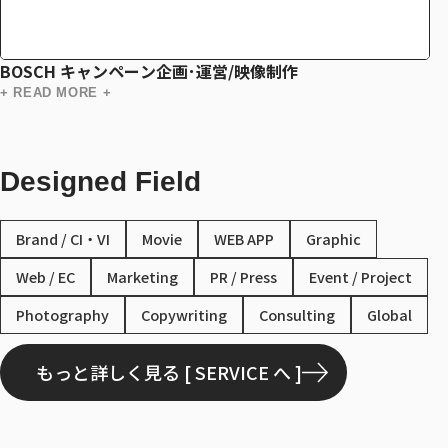
BOSCH キャンペーン企画･運営/映像制作
+ READ MORE +
Designed Field
Brand / CI・VI
Movie
WEB APP
Graphic
Web / EC
Marketing
PR / Press
Event / Project
Photography
Copywriting
Consulting
Global
もっと詳しく見る [ SERVICE へ ]