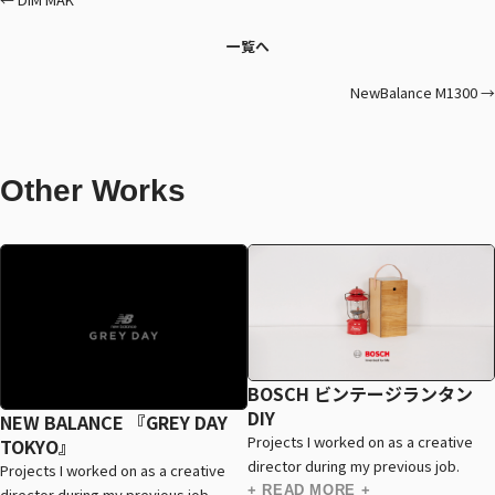
一覧へ
NewBalance M1300 →
Other Works
BOSCH ビンテージランタン
DIY
NEW BALANCE 『GREY DAY
Projects I worked on as a creative
TOKYO』
director during my previous job.
Projects I worked on as a creative
+ READ MORE +
director during my previous job.